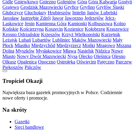
Gidle
Gniewkowo
Gniezno
Goleniów
Góra
Góra Kalwaria
Gostyń
Grajewo
Grodzisk Mazowiecki
Gryfice
Gryfino
Gryfów Śląski
Głubczyce
Głuchołazy
Hrubieszów
Imielin
Janów Lubelski
Jarosław
Jastrzębie Zdrój
Jawor
Jaworzno
Jędrzejów
Jelcz-
Laskowice
Jenin
Kamienna Góra
Kamionki
Kolbuszowa
Kolno
Końskie
Kościerzyna
Koszęcin
Kozienice
Kołobrzeg
Kraszewice
Krosno Odrzańskie
Krzeszów
Krzyż Wielkopolski
Kurzętnik
Leżajsk
Lubań
Lubartów
Lubliniec
Maków Mazowiecki
Mały
Płock
Miastko
Międzychód
Międzyrzecz
Mońki
Mrągowo
Mszana
Dolna
Myszków
Mysłakowice
Mława
Nasielsk
Nidzica
Nowe
Miasto
Nowy Dwór Mazowiecki
Nysa
Olecko
Oleśnica
Olesno
Olkusz
Opalenica
Opoczno
Ostrołęka
Oświęcim
Pajęczno
Parczew
Piekoszów
Pińczów
Tropiciel Okazji
Największa baza gazetek promocyjnych w Polsce. Codziennie
nowe oferty i promocje.
Na skróty
Gazetki
Sieci handlowe