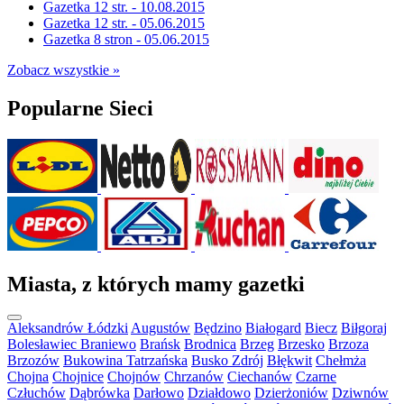
Gazetka 12 str. - 10.08.2015
Gazetka 12 str. - 05.06.2015
Gazetka 8 stron - 05.06.2015
Zobacz wszystkie »
Popularne Sieci
Miasta, z których mamy gazetki
Aleksandrów Łódzki
Augustów
Będzino
Białogard
Biecz
Biłgoraj
Bolesławiec
Braniewo
Brańsk
Brodnica
Brzeg
Brzesko
Brzoza
Brzozów
Bukowina Tatrzańska
Busko Zdrój
Błękwit
Chełmża
Chojna
Chojnice
Chojnów
Chrzanów
Ciechanów
Czarne
Człuchów
Dąbrówka
Darłowo
Działdowo
Dzierżoniów
Dziwnów