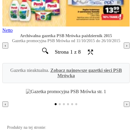
Netto
Archiwalna gazetka PSB Mrówka październik 2015
Gazetka promocyjna PSB Mrówka od 11/10/2015 do 26/10/2015
‹
›
🔍
Strona 1 z 8
Gazetka nieaktualna.
Zobacz najnowsze gazetki sieci PSB
Mrówka
●
●
●
●
●
●
‹
›
Produkty na tej stronie: