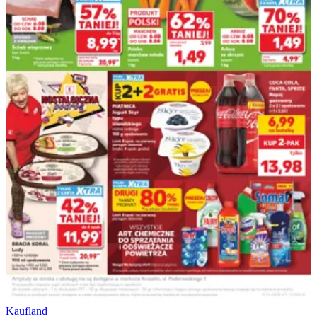
Kaufland