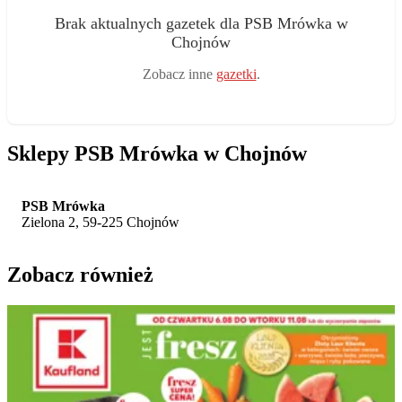
Brak aktualnych gazetek dla PSB Mrówka w
Chojnów
Zobacz inne
gazetki
.
Sklepy PSB Mrówka w Chojnów
PSB Mrówka
Zielona 2, 59-225 Chojnów
Zobacz również