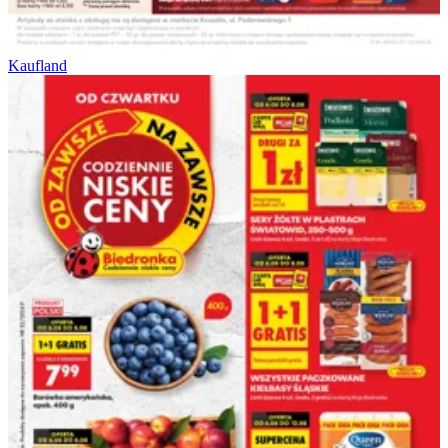
Kaufland