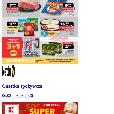
Gazetka spożywcza
06.08 - 08.08.2026