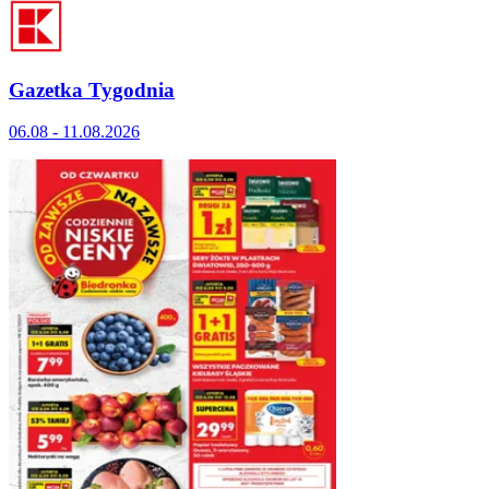
Gazetka Tygodnia
06.08 - 11.08.2026