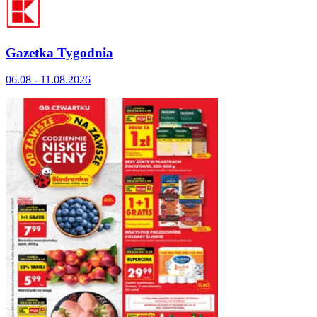
Gazetka Tygodnia
06.08 - 11.08.2026