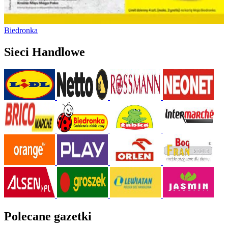
Biedronka
Sieci Handlowe
Polecane gazetki