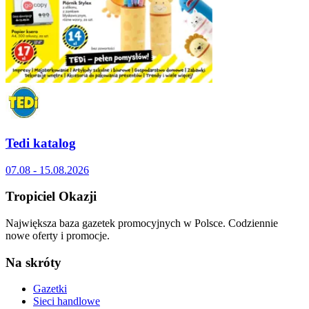
Tedi katalog
07.08 - 15.08.2026
Tropiciel Okazji
Największa baza gazetek promocyjnych w Polsce. Codziennie
nowe oferty i promocje.
Na skróty
Gazetki
Sieci handlowe