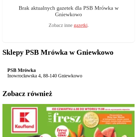
Brak aktualnych gazetek dla PSB Mrówka w
Gniewkowo
Zobacz inne
gazetki
.
Sklepy PSB Mrówka w Gniewkowo
PSB Mrówka
Inowrocławska 4, 88-140 Gniewkowo
Zobacz również