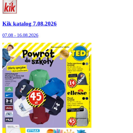
Kik katalog 7.08.2026
07.08 - 16.08.2026