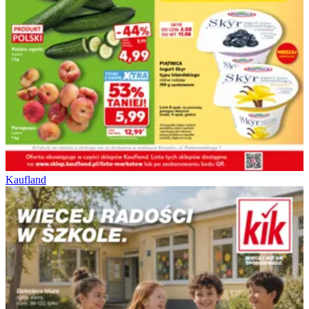
Kaufland