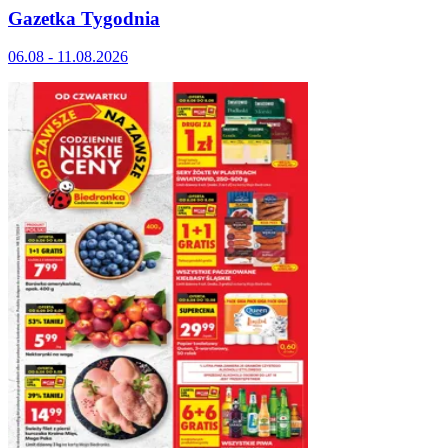
Gazetka Tygodnia
06.08 - 11.08.2026